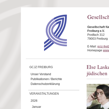
Direkt zum Inhalt
Gesellsc
Gesellschaft f
Freiburg e.V.
Postfach 312
79003 Freiburg
E-Mail:
gcjz-fre
Homepage
www.
Else Lask
GCJZ FREIBURG
jüdischen
Unser Vorstand
Publikationen / Berichte
Datenschutzerklärung
VERANSTALTUNGEN
2026
Januar