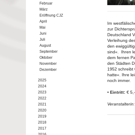
Februar
März
Eröffnung CJZ
April
Im westfälisch
Mai
zur Dichtersp
Juni
Deutschland V
Juli
Verleihung des
August
den ewiggülti
September
sind«. Ihren 
dem fernen Pa
Oktober
den Städten D
November
1952 schreibt 
Dezember
hatte«. Ihre l
2025
noch immer.
2024
• Eintritt:
€ 5,
2023
2022
Veranstalterin
2021
2020
2019
2018
2017
2016