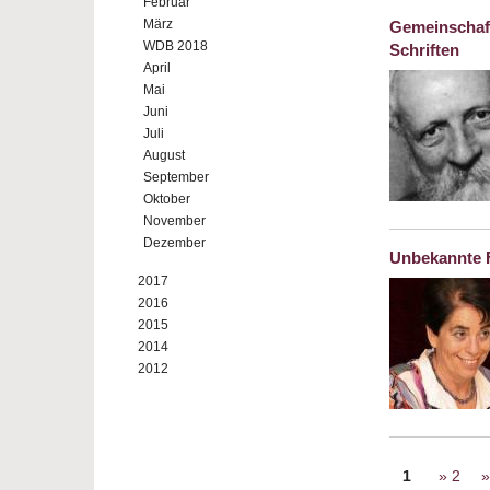
Februar
März
Gemeinschaft
WDB 2018
Schriften
April
Mai
Juni
Juli
August
September
Oktober
November
Dezember
Unbekannte F
2017
2016
2015
2014
2012
Seiten
1
2