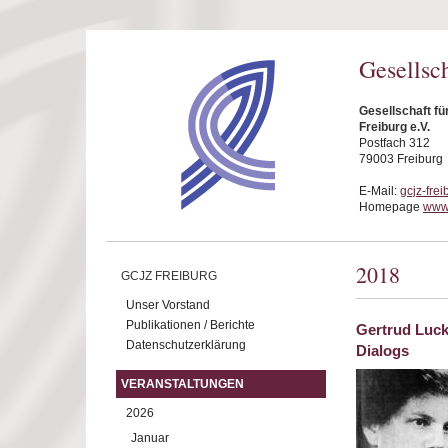
Direkt zum Inhalt
Gesellsc
Gesellschaft f
Freiburg e.V.
Postfach 312
79003 Freiburg
E-Mail:
gcjz-fre
Homepage
www.
2018
GCJZ FREIBURG
Unser Vorstand
Publikationen / Berichte
Gertrud Luck
Datenschutzerklärung
Dialogs
VERANSTALTUNGEN
2026
Januar