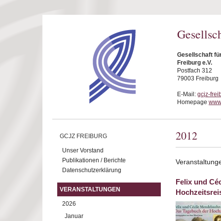
Direkt zum Inhalt
Gesellsc
Gesellschaft f
Freiburg e.V.
Postfach 312
79003 Freiburg
E-Mail:
gcjz-fre
Homepage
www.
2012
GCJZ FREIBURG
Unser Vorstand
Publikationen / Berichte
Veranstaltung
Datenschutzerklärung
Felix und Cé
VERANSTALTUNGEN
Hochzeitsrei
2026
Januar