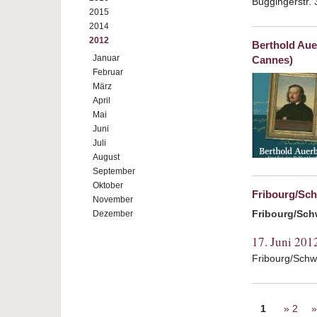
Buggingerstr. 
2015
2014
2012
Berthold Auer
Januar
Cannes)
Februar
März
April
Mai
Juni
Juli
August
September
Oktober
Fribourg/Sc
November
Fribourg/Sch
Dezember
17. Juni 201
Fribourg/Sch
Seiten
1
2