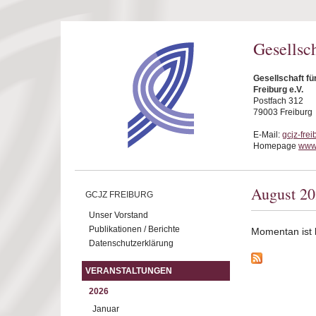
Direkt zum Inhalt
Gesellsc
Gesellschaft f
Freiburg e.V.
Postfach 312
79003 Freiburg
E-Mail:
gcjz-fre
Homepage
www.
August 2
GCJZ FREIBURG
Unser Vorstand
Publikationen / Berichte
Momentan ist ke
Datenschutzerklärung
VERANSTALTUNGEN
2026
Januar