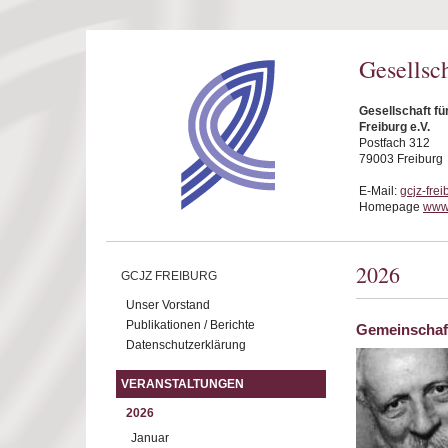
Direkt zum Inhalt
Gesellsc
Gesellschaft f
Freiburg e.V.
Postfach 312
79003 Freiburg
E-Mail:
gcjz-fre
Homepage
www.
2026
GCJZ FREIBURG
Unser Vorstand
Publikationen / Berichte
Gemeinschaft
Datenschutzerklärung
VERANSTALTUNGEN
2026
Januar