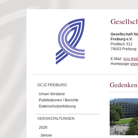
Direkt zum Inhalt
Gesellsc
Gesellschaft f
Freiburg e.V.
Postfach 312
79003 Freiburg
E-Mail:
gcjz-fre
Homepage
www.
Gedenken 
GCJZ FREIBURG
Unser Vorstand
Publikationen / Berichte
Datenschutzerklärung
VERANSTALTUNGEN
2026
Januar