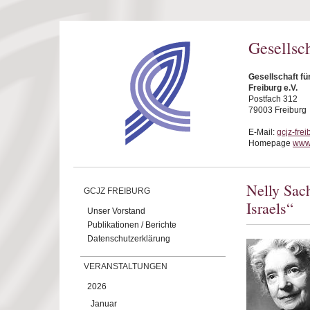
Direkt zum Inhalt
Gesellsc
Gesellschaft f
Freiburg e.V.
Postfach 312
79003 Freiburg
E-Mail:
gcjz-fre
Homepage
www.
Nelly Sac
GCJZ FREIBURG
Israels“
Unser Vorstand
Publikationen / Berichte
Datenschutzerklärung
VERANSTALTUNGEN
2026
Januar