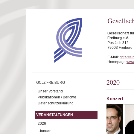
Direkt zum Inhalt
Gesellsc
Gesellschaft f
Freiburg e.V.
Postfach 312
79003 Freiburg
E-Mail:
gcjz-fre
Homepage
www.
2020
GCJZ FREIBURG
Unser Vorstand
Publikationen / Berichte
Konzert
Datenschutzerklärung
VERANSTALTUNGEN
2026
Januar