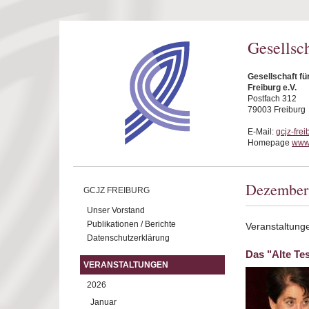
Direkt zum Inhalt
Gesellsc
Gesellschaft f
Freiburg e.V.
Postfach 312
79003 Freiburg
E-Mail:
gcjz-fre
Homepage
www.
Dezember
GCJZ FREIBURG
Unser Vorstand
Publikationen / Berichte
Veranstaltun
Datenschutzerklärung
Das "Alte Tes
VERANSTALTUNGEN
2026
Januar