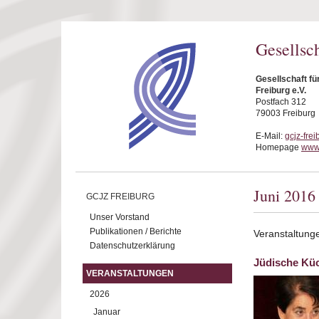
Direkt zum Inhalt
Gesellsc
Gesellschaft f
Freiburg e.V.
Postfach 312
79003 Freiburg
E-Mail:
gcjz-fre
Homepage
www.
Juni 2016
GCJZ FREIBURG
Unser Vorstand
Publikationen / Berichte
Veranstaltung
Datenschutzerklärung
Jüdische Kü
VERANSTALTUNGEN
2026
Januar