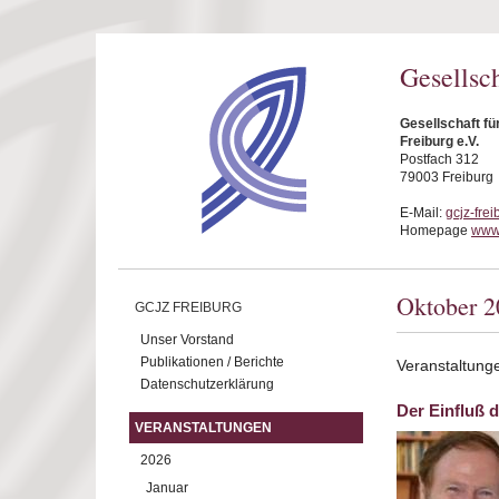
Direkt zum Inhalt
Gesellsc
Gesellschaft f
Freiburg e.V.
Postfach 312
79003 Freiburg
E-Mail:
gcjz-fre
Homepage
www.
Oktober 2
GCJZ FREIBURG
Unser Vorstand
Publikationen / Berichte
Veranstaltung
Datenschutzerklärung
Der Einfluß d
VERANSTALTUNGEN
2026
Januar