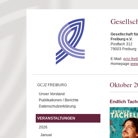
Direkt zum Inhalt
Gesellsc
Gesellschaft f
Freiburg e.V.
Postfach 312
79003 Freiburg
E-Mail:
gcjz-fre
Homepage
www.
Oktober 2
GCJZ FREIBURG
Unser Vorstand
Publikationen / Berichte
Endlich Tach
Datenschutzerklärung
VERANSTALTUNGEN
2026
Januar