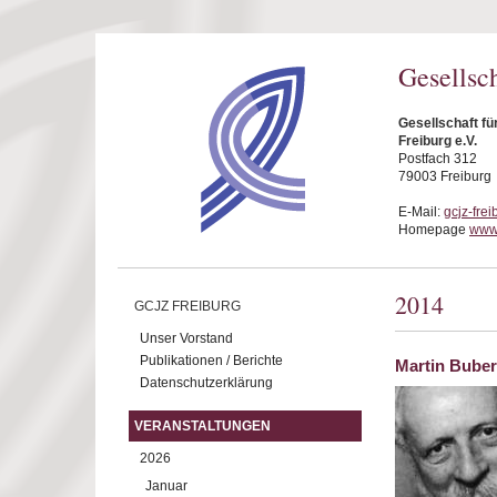
Direkt zum Inhalt
Gesellsc
Gesellschaft f
Freiburg e.V.
Postfach 312
79003 Freiburg
E-Mail:
gcjz-fre
Homepage
www.
2014
GCJZ FREIBURG
Unser Vorstand
Publikationen / Berichte
Martin Buber
Datenschutzerklärung
VERANSTALTUNGEN
2026
Januar