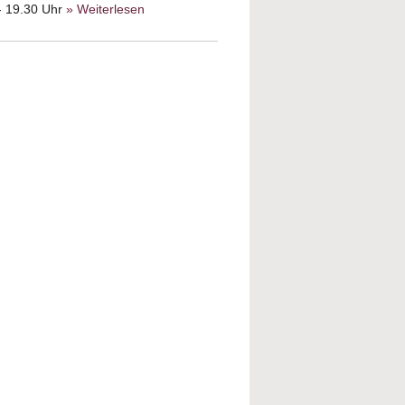
 - 19.30 Uhr
» Weiterlesen
about Die
"Hamas" - Ihre
Herrschaft in
Gaza bis heute