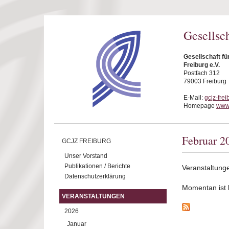
Direkt zum Inhalt
Gesellsc
Gesellschaft f
Freiburg e.V.
Postfach 312
79003 Freiburg
E-Mail:
gcjz-fre
Homepage
www.
Februar 2
GCJZ FREIBURG
Unser Vorstand
Publikationen / Berichte
Veranstaltung
Datenschutzerklärung
Momentan ist ke
VERANSTALTUNGEN
2026
Januar