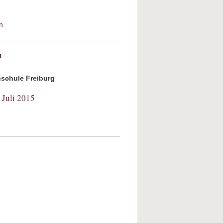
n
about Gerechtigkeit und Bildung: Martha
C. Nussbaums Capability Approach
n
hschule Freiburg
 Juli 2015
ut Das „Alte Testament“ verstehen. Mit
er Jüdin die Bibel lesen