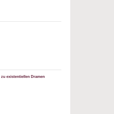
as Hohelied
 zu existentiellen Dramen
ch Levin (geb. 1943, gest. 1999): Vom