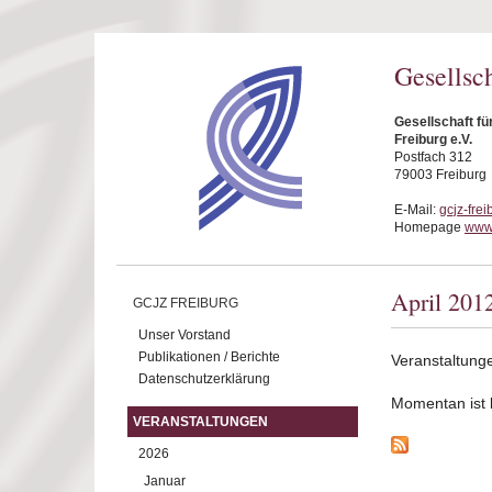
Direkt zum Inhalt
Gesellsc
Gesellschaft f
Freiburg e.V.
Postfach 312
79003 Freiburg
E-Mail:
gcjz-fre
Homepage
www.
April 201
GCJZ FREIBURG
Unser Vorstand
Publikationen / Berichte
Veranstaltunge
Datenschutzerklärung
Momentan ist ke
VERANSTALTUNGEN
2026
Januar