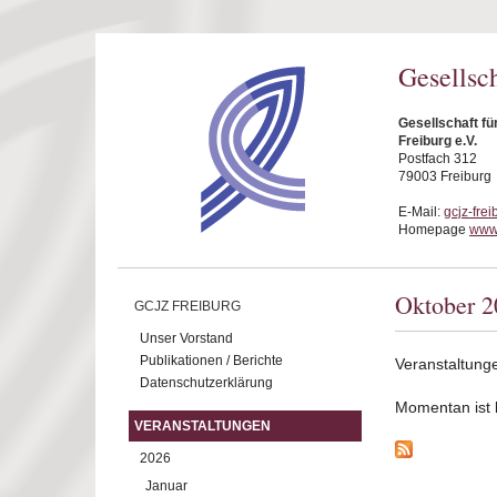
Direkt zum Inhalt
Gesellsc
Gesellschaft f
Freiburg e.V.
Postfach 312
79003 Freiburg
E-Mail:
gcjz-fre
Homepage
www.
Oktober 2
GCJZ FREIBURG
Unser Vorstand
Publikationen / Berichte
Veranstaltung
Datenschutzerklärung
Momentan ist ke
VERANSTALTUNGEN
2026
Januar