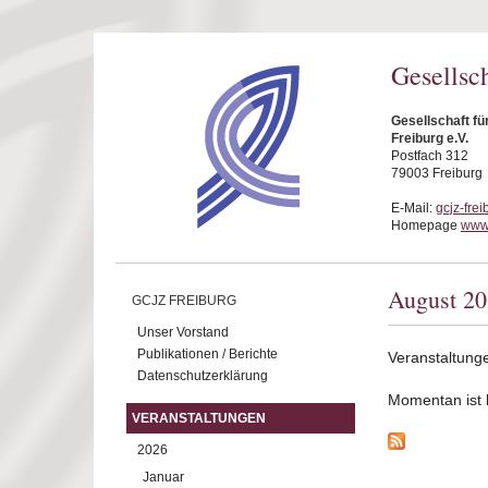
Direkt zum Inhalt
Gesellsc
Gesellschaft f
Freiburg e.V.
Postfach 312
79003 Freiburg
E-Mail:
gcjz-fre
Homepage
www.
August 2
GCJZ FREIBURG
Unser Vorstand
Publikationen / Berichte
Veranstaltung
Datenschutzerklärung
Momentan ist ke
VERANSTALTUNGEN
2026
Januar