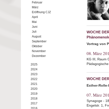
Februar
März
Eröffnung CJZ
April
Mai
Juni
Juli
WOCHE DER B
August
Phänomenolo
September
Vortrag von 
Oktober
November
08. März 20
Dezember
KG III, Raum 
Pädagogische
2025
2024
2023
WOCHE DER 
2022
2021
Esther-Rolle
2020
2019
07. März 20
2018
Synagoge - 18
2017
Engelstr. 1, F
2016