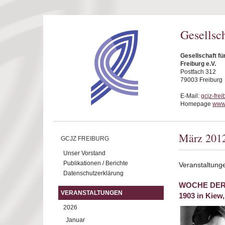
Direkt zum Inhalt
Gesellsc
Gesellschaft f
Freiburg e.V.
Postfach 312
79003 Freiburg
E-Mail:
gcjz-fre
Homepage
www.
März 201
GCJZ FREIBURG
Unser Vorstand
Publikationen / Berichte
Veranstaltung
Datenschutzerklärung
WOCHE DER B
VERANSTALTUNGEN
1903 in Kiew,
2026
Januar